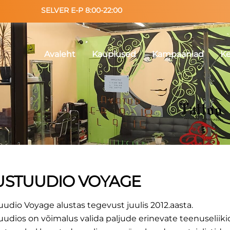
SELVER E-P 8:00-22:00
Avaleht
Kauplused
Kampaaniad
K
USTUUDIO VOYAGE
tuudio Voyage alustas tegevust juulis 2012.aasta.
tuudios on võimalus valida paljude erinevate teenuseliiki