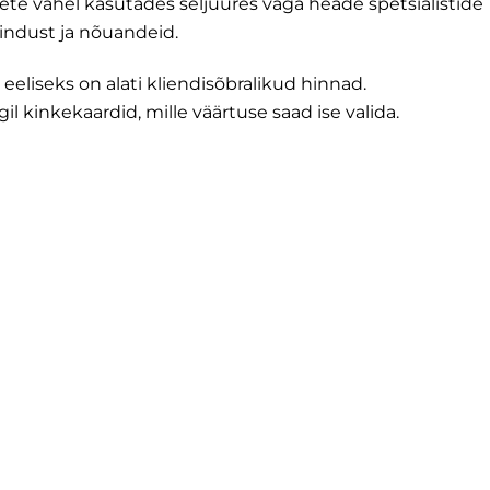
ete vahel kasutades seljuures väga heade spetsialistide
indust ja nõuandeid.
 eeliseks on alati kliendisõbralikud hinnad.
il kinkekaardid, mille väärtuse saad ise valida.