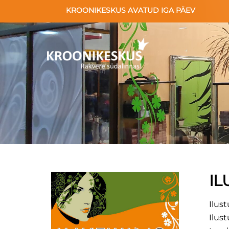
Skip
KROONIKESKUS AVATUD IGA PÄEV
to
content
IL
Ilus
Ilus