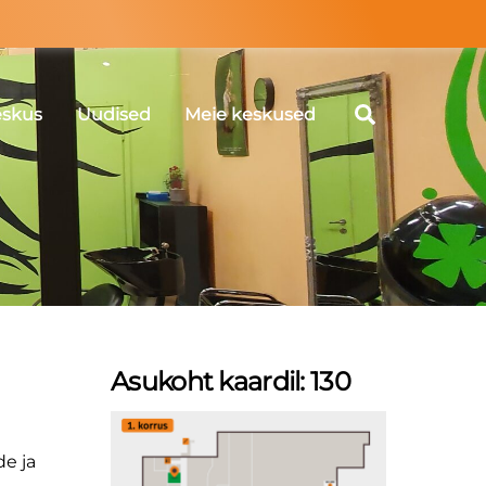
Search
eskus
Uudised
Meie keskused
Asukoht kaardil: 130
Link
de ja