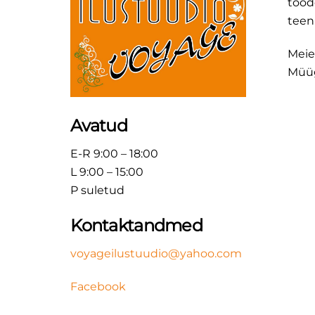
tood
teen
Meie
Müüg
Avatud
E-R 9:00 – 18:00
L 9:00 – 15:00
P suletud
Kontaktandmed
voyageilustuudio@yahoo.com
Facebook